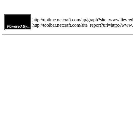
http://uptime.netcraft.com/up/graph?site=www.lievr
http://toolbar.netcraft.com/site_report?url=http://ww